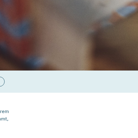
urem
mmt,