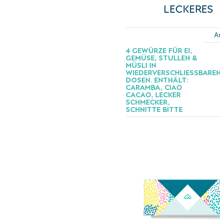
LECKERES
A
4 GEWÜRZE FÜR EI,
GEMÜSE, STULLEN &
MÜSLI IN
WIEDERVERSCHLIESSBAREN 
OSEN. ENTHÄLT: C
ARAMBA, CIAO C
ACAO, LECKER S
CHMECKER, S
CHNITTE BITTE