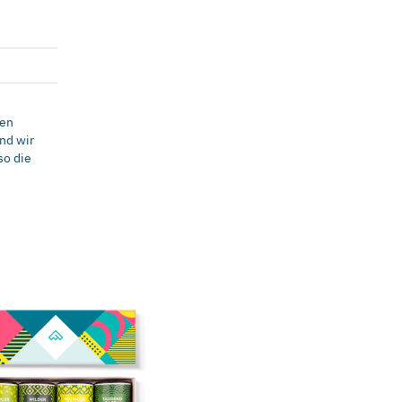
nen
und wir
so die