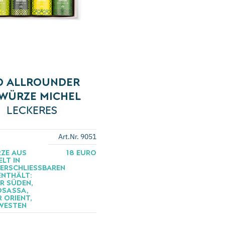
O ALLROUNDER
WÜRZE MICHEL
LECKERES
Art.Nr. 9051
ZE AUS
18 EURO
LT IN
ERSCHLIESSBAREN D
THÄLT: S
 SÜDEN, T
ASSA, F
ORIENT, W
ESTEN