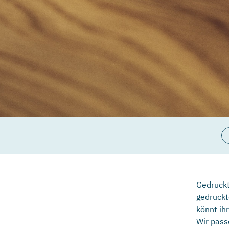
Gedruckt
gedruckt
könnt ih
Wir pass