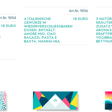
Art.Nr. 9056
rt.Nr. 9054
4 ITALIENISCHE
18 EURO
3 NATÜR
GEWÜRZE IN
KRÄUTER
18 EURO
WIEDERVERSCHLIESSBAREN D
ZUSATZ
OSEN. ENTHÄLT: A
AROMAS
MORE MIO, CIAO R
KRAFTPR
D
AGAZZI, PASTA E B
YOGIBRA
ASTA, MAMMA MIA
BETTHU