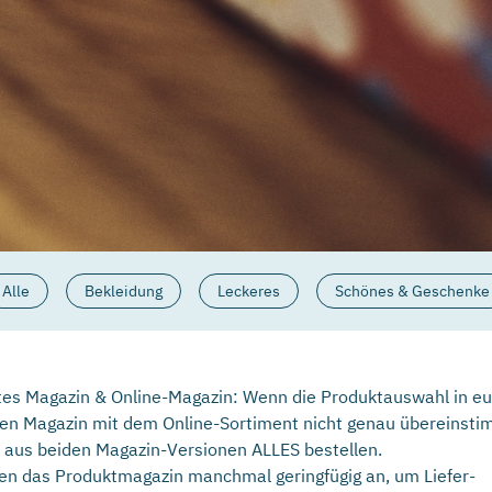
Alle
Bekleidung
Leckeres
Schönes & Geschenke
es Magazin & Online-Magazin: Wenn die Produktauswahl in e
en Magazin mit dem Online-Sortiment nicht genau übereinsti
r aus beiden Magazin-Versionen ALLES bestellen.
en das Produktmagazin manchmal geringfügig an, um Liefer­