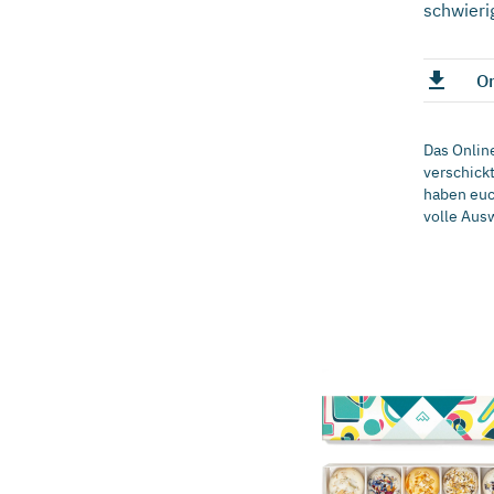
schwieri
On
Das Onlin
verschickt
haben euch
volle Aus