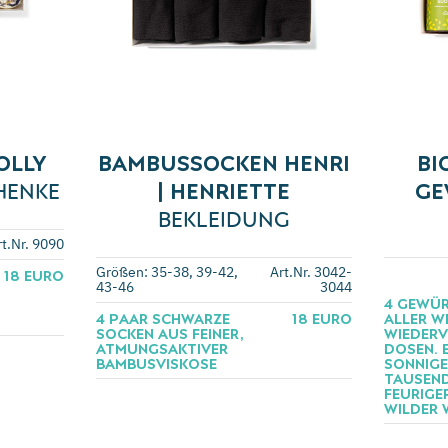
OLLY
BAMBUSSOCKEN HENRI
BI
HENKE
| HENRIETTE
GE
BEKLEIDUNG
rt.Nr. 9090
Größen: 35-38, 39-42,
Art.Nr. 3042-
18 EURO
43-46
3044
4 GEWÜR
4 PAAR SCHWARZE
18 EURO
ALLER WE
SOCKEN AUS FEINER,
WIEDERV
ATMUNGSAKTIVER
OSEN. EN
BAMBUSVISKOSE
ONNIGER
AUSENDS
EURIGER 
ILDER W