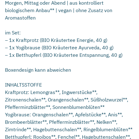
Morgen, Mittag oder Abend | aus kontrolliert
biologischem Anbau** | vegan | ohne Zusatz von
Aromastoffen
im Set:
– 1x Kraftprotz (BIO Kräutertee Energie, 40 g)
– 1x Yogibrause (BIO Kräutertee Ayurveda, 40 g)
– 1x Betthupferl (BIO Kräutertee Entspannung, 40 g)
Boxendesign kann abweichen
INHALTSSTOFFE
Kraftprotz: Lemongras**, Ingwerstücke**,
Zitronenschalen**, Orangenschalen**, Süßholzwurzel**,
Pfefferminzblätter**, Sonnenblumenblüten**
Yogibrause: Orangenschalen**, Apfelstücke**, Anis**,
Brombeerblätter**, Pfefferminzblätter**, Nelken**,
Zimtrinde**, Hagebuttenschalen**, Ringelblumenblüten**
Betthupferl: Rooibos**, Fenchel**, Hagebuttenschalen**,