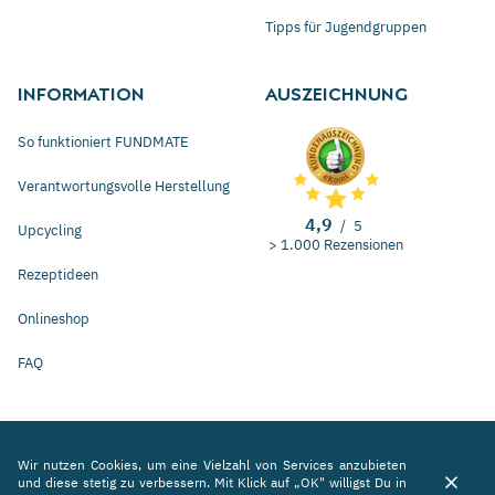
Tipps für Jugendgruppen
INFORMATION
AUSZEICHNUNG
So funktioniert FUNDMATE
Verantwortungsvolle Herstellung
4,9
/
5
Upcycling
> 1.000 Rezensionen
Rezeptideen
Onlineshop
FAQ
Mo – Do 9 – 15 Uhr, Fr 9 – 13 Uhr
+49 761 76 99 33 00
Wir nutzen Cookies, um eine Vielzahl von Services anzubieten
und diese stetig zu verbessern. Mit Klick auf „OK" willigst Du in
hallo@fundmate.com