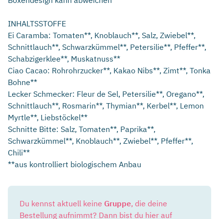
Boxendesign kann abweichen
INHALTSSTOFFE
Ei Caramba: Tomaten**, Knoblauch**, Salz, Zwiebel**,
Schnittlauch**, Schwarzkümmel**, Petersilie**, Pfeffer**,
Schabzigerklee**, Muskatnuss**
Ciao Cacao: Rohrohrzucker**, Kakao Nibs**, Zimt**, Tonka
Bohne**
Lecker Schmecker: Fleur de Sel, Petersilie**, Oregano**,
Schnittlauch**, Rosmarin**, Thymian**, Kerbel**, Lemon
Myrtle**, Liebstöckel**
Schnitte Bitte: Salz, Tomaten**, Paprika**,
Schwarzkümmel**, Knoblauch**, Zwiebel**, Pfeffer**,
Chili**
**aus kontrolliert biologischem Anbau
Du kennst aktuell keine
Gruppe
, die deine
Bestellung aufnimmt? Dann bist du hier auf