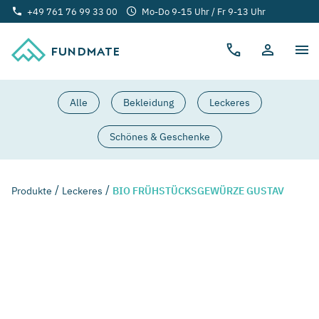
+49 761 76 99 33 00
Mo-Do 9-15 Uhr / Fr 9-13 Uhr
FUNDMATE
Alle
Bekleidung
Leckeres
Schönes & Geschenke
Produkte
Leckeres
BIO FRÜHSTÜCKSGEWÜRZE GUSTAV