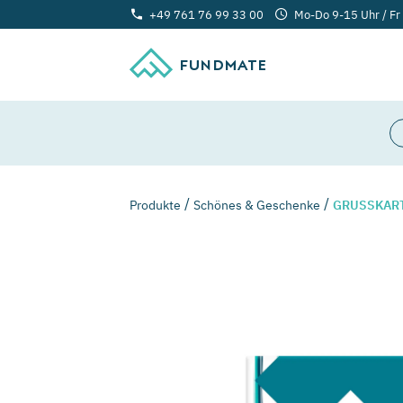
+49 761 76 99 33 00
Mo-Do 9-15 Uhr / Fr
FUNDMATE
Produkte
Schönes & Geschenke
GRUSSKART