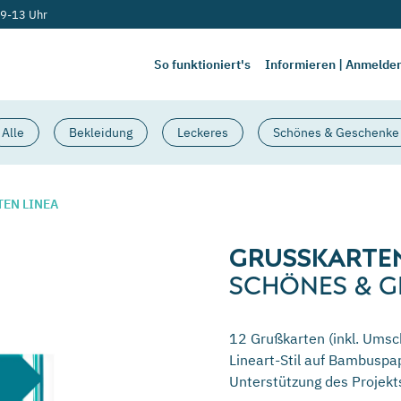
 9-13 Uhr
So funktioniert's
Informieren | Anmelde
Alle
Bekleidung
Leckeres
Schönes & Geschenke
EN LINEA
GRUSSKARTEN
SCHÖNES & G
12 Grußkarten (inkl. Umsc
Lineart-Stil auf Bambuspap
Unterstützung des Projek