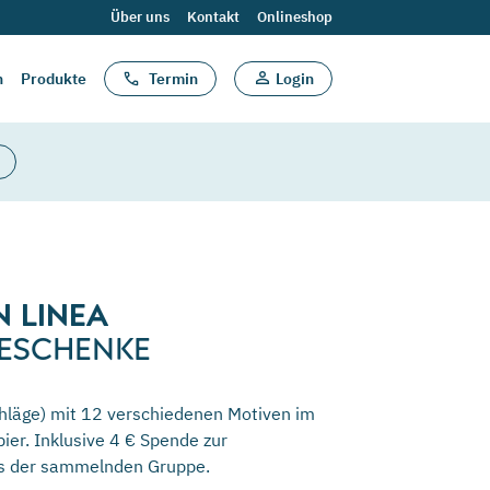
Über uns
Kontakt
Onlineshop
n
Produkte
Termin
Login
 LINEA
ESCHENKE
hläge) mit 12 verschiedenen Motiven im
ier. Inklusive 4 € Spende zur
ts der sammelnden Gruppe.